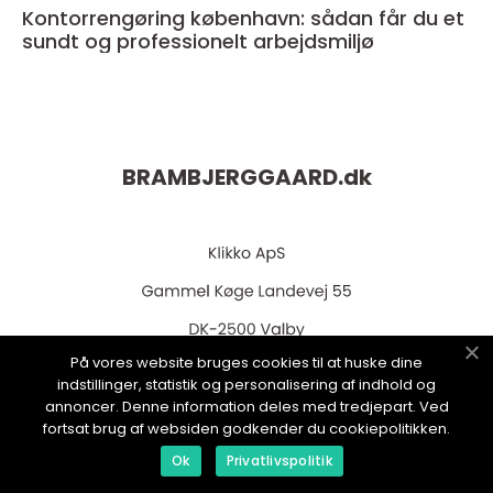
Kontorrengøring københavn: sådan får du et
sundt og professionelt arbejdsmiljø
BRAMBJERGGAARD.
dk
På vores website bruges cookies til at huske dine
indstillinger, statistik og personalisering af indhold og
web:
www.klikko.dk
annoncer. Denne information deles med tredjepart. Ved
fortsat brug af websiden godkender du cookiepolitikken.
Ok
Privatlivspolitik