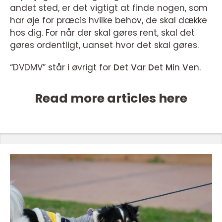
andet sted, er det vigtigt at finde nogen, som
har øje for præcis hvilke behov, de skal dække
hos dig. For når der skal gøres rent, skal det
gøres ordentligt, uanset hvor det skal gøres.
“DVDMV” står i øvrigt for
D
et
V
ar
D
et
M
in
V
en.
Read more articles here