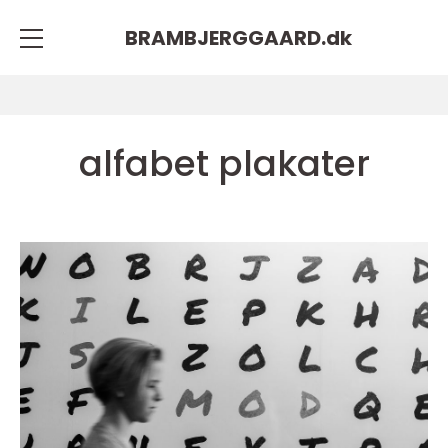
BRAMBJERGGAARD.
dk
alfabet plakater