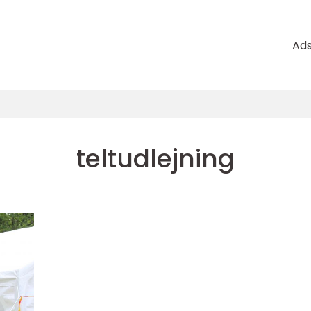
Ad
teltudlejning