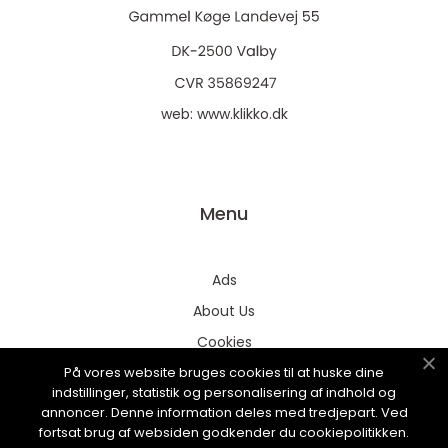
web:
www.klikko.dk
Menu
Ads
About Us
Cookies
På vores website bruges cookies til at huske dine
Contact
indstillinger, statistik og personalisering af indhold og
Sitemap
annoncer. Denne information deles med tredjepart. Ved
fortsat brug af websiden godkender du cookiepolitikken.