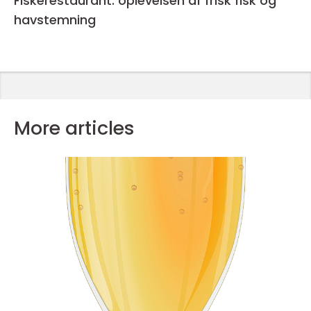
Fiskerestaurant: oplevelsen af frisk fisk og
havstemning
More articles