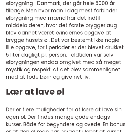
ølbrygning i Danmark, der går hele 5000 år
tilbage. Men hvor man i dag mest forbinder
ølbrygning med mænd har det indtil
middelalderen, hvor det første bryggerlaug
blev dannet været kvindernes opgave at
brygge husets øl. Det var bestemt ikke nogle
lille opgave, for i perioder er der blevet drukket
5 liter dagligt pr. person. I oldtiden var selv
ølbrygningen endda omgivet med så meget
mystik og respekt, at det blev sammenlignet
med at føde børn og give nyt liv.
Lær at lave øl
Der er flere muligheder for at lære at lave sin
egen øl. Der findes mange gode endags
kurser. Både for begyndere og øvede. En bonus
er at den øl man har brygget i løbet af kurset