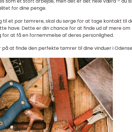
les som et stort arbejde, men det er det hele værd – du si
alitet for dine penge.
 til et par tømrere, skal du sørge for at tage kontakt til
åtte have. Dette er din chance for at finde ud af mere om
 for at få en fornemmelse af deres personlighed.
er på at finde den perfekte tømrer til dine vinduer i Odense