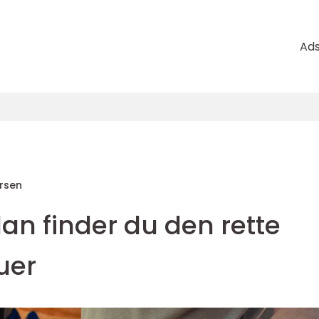
Ad
rsen
an finder du den rette
uer