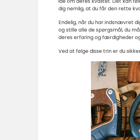
idé om deres kvalitet. Det kan fø
dig nemlig, at du får den rette kv
Endelig, når du har indsnævret dig
og stille alle de spørgsmål, du m
deres erfaring og færdigheder og
Ved at følge disse trin er du sikk