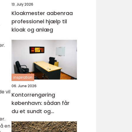
13. July 2026
Kloakmester aabenraa
professionel hjælp til
e
kloak og anlæg
er.
inspiration
06. June 2026
e vil
Kontorrengøring
københavn: sådan får
du et sundt og
er.
professionelt
få en
arbejdsmiljø