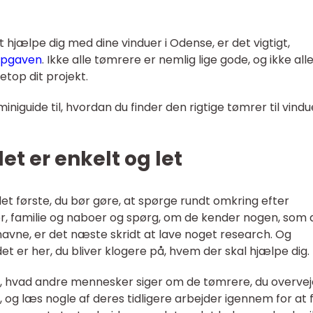
at hjælpe dig med dine vinduer i Odense, er det vigtigt,
 opgaven
. Ikke alle tømrere er nemlig lige gode, og ikke all
etop dit projekt.
iguide til, hvordan du finder den rigtige tømrer til vindu
et er enkelt og let
det første, du bør gøre, at spørge rundt omkring efter
r, familie og naboer og spørg, om de kender nogen, som d
navne, er det næste skridt at lave noget research. Og
 det er her, du bliver klogere på, hvem der skal hjælpe dig.
e, hvad andre mennesker siger om de tømrere, du overvej
g læs nogle af deres tidligere arbejder igennem for at 