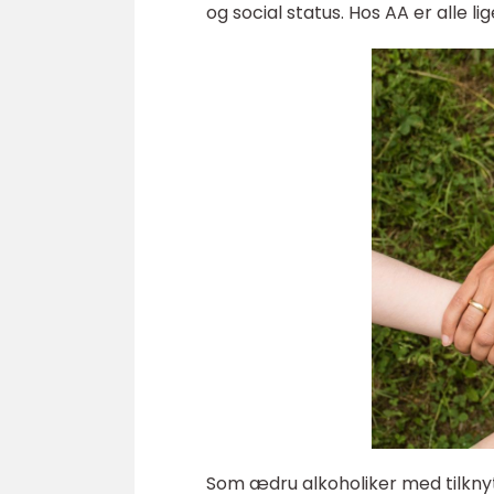
og social status. Hos AA er alle li
Som ædru alkoholiker med tilknytn