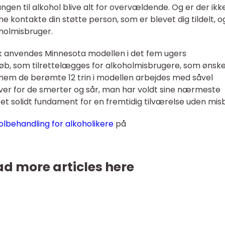
ngen til alkohol blive alt for overvældende. Og er der ikk
ne kontakte din støtte person, som er blevet dig tildelt, o
holmisbruger.
k anvendes Minnesota modellen i det fem ugers
b, som tilrettelægges for alkoholmisbrugere, som ønske
nem de berømte 12 trin i modellen arbejdes med såvel
ver for de smerter og sår, man har voldt sine nærmeste
et solidt fundament for en fremtidig tilværelse uden mis
olbehandling for alkoholikere
på
d more articles here