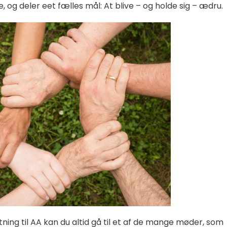
ge, og deler eet fælles mål: At blive – og holde sig – ædru.
ing til AA kan du altid gå til et af de mange møder, som