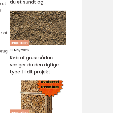
du et sundt og
e et
professionelt
g
arbejdsmiljø
r at
inspiration
31. May 2026
brug.
Køb af grus: sådan
vælger du den rigtige
type til dit projekt
inspiration