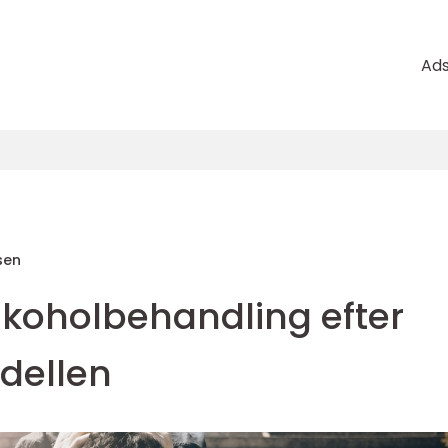
Ad
sen
lkoholbehandling efter
dellen