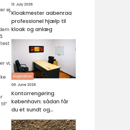
13. July 2026
r ej,
Kloakmester aabenraa
professionel hjælp til
kloak og anlæg
e dem
gå
rtest
r vi,
kke
inspiration
06. June 2026
Kontorrengøring
or
københavn: sådan får
til”
du et sundt og
professionelt
arbejdsmiljø