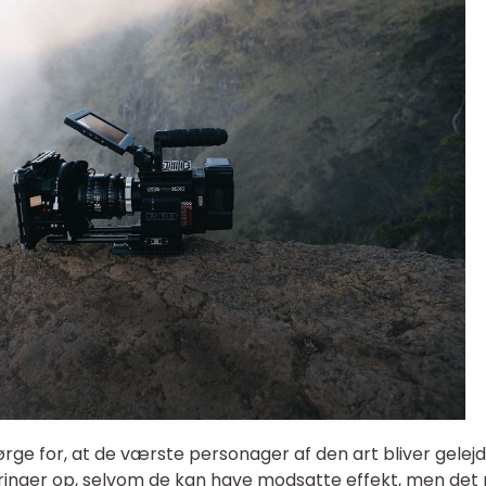
ørge for, at de værste personager af den art bliver gelej
inger op, selvom de kan have modsatte effekt, men det