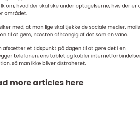
folk om, hvad der skal ske under optagelserne, hvis der er 
r området.
ker med, at man lige skal tjekke de sociale medier, mail
en til at gøre, næsten afhængig af det som en vane.
n afsætter et tidspunkt på dagen til at gøre det i en
ger telefonen, ens tablet og kobler internetforbindelsen
ion, så man ikke bliver distraheret.
d more articles here