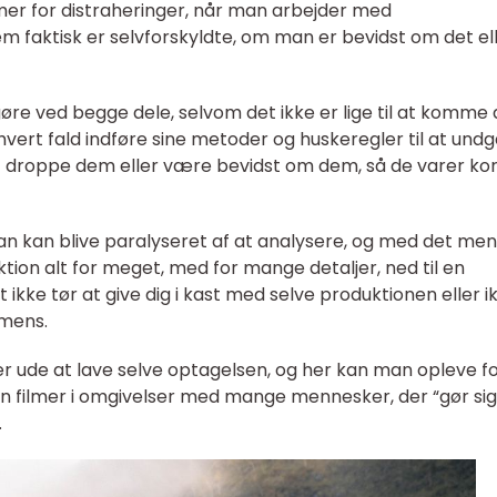
mer for distraheringer, når man arbejder med
m faktisk er selvforskyldte, om man er bevidst om det elle
gøre ved begge dele, selvom det ikke er lige til at komm
 hvert fald indføre sine metoder og huskeregler til at und
t droppe dem eller være bevidst om dem, så de varer ko
n kan blive paralyseret af at analysere, og med det mene
ion alt for meget, med for mange detaljer, ned til en
st ikke tør at give dig i kast med selve produktionen eller i
imens.
er ude at lave selve optagelsen, og her kan man opleve f
n filmer i omgivelser med mange mennesker, der “gør sig 
.