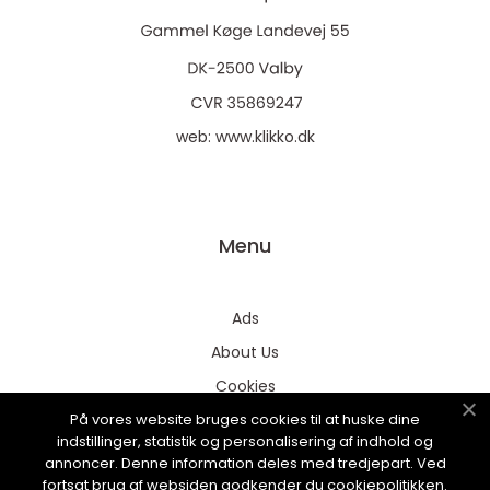
web:
www.klikko.dk
Menu
Ads
About Us
Cookies
På vores website bruges cookies til at huske dine
Contact
indstillinger, statistik og personalisering af indhold og
Sitemap
annoncer. Denne information deles med tredjepart. Ved
fortsat brug af websiden godkender du cookiepolitikken.