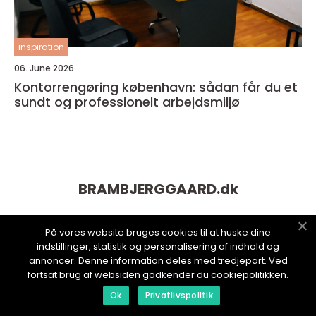
inspiration
06. June 2026
Kontorrengøring københavn: sådan får du et
sundt og professionelt arbejdsmiljø
BRAMBJERGGAARD.
dk
På vores website bruges cookies til at huske dine
indstillinger, statistik og personalisering af indhold og
annoncer. Denne information deles med tredjepart. Ved
fortsat brug af websiden godkender du cookiepolitikken.
Ok
Privatlivspolitik