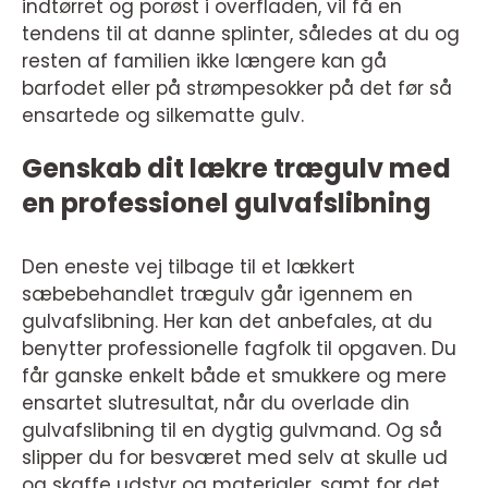
indtørret og porøst i overfladen, vil få en
tendens til at danne splinter, således at du og
resten af familien ikke længere kan gå
barfodet eller på strømpesokker på det før så
ensartede og silkematte gulv.
Genskab dit lækre trægulv med
en professionel gulvafslibning
Den eneste vej tilbage til et lækkert
sæbebehandlet trægulv går igennem en
gulvafslibning. Her kan det anbefales, at du
benytter professionelle fagfolk til opgaven. Du
får ganske enkelt både et smukkere og mere
ensartet slutresultat, når du overlade din
gulvafslibning til en dygtig gulvmand. Og så
slipper du for besværet med selv at skulle ud
og skaffe udstyr og materialer, samt for det