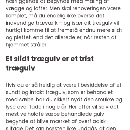
nærliggende at begynde med maling af
vægge og lofter. Men skal renoveringen være
komplet, må du endelig ikke overse det
indvendige træværk – og især dit trægulv vil
hurtigt komme til at fremstå endnu mere slidt
og plettet, end det allerede er, når resten af
hjemmet stråler.
Et slidt trægulv er et trist
trægulv
Hvis du er så heldig at være i besiddelse af et
sundt og intakt trægulv, som er behandlet
med sæbe, har du sikkert nydt den smukke og
lyse overflade i nogle år. Her efter vil selv det
mest velholdte sæbe behandlede gulv
begynde at blive mærket af overfladisk
slitage. Det kan næsten ikke undgås, at den