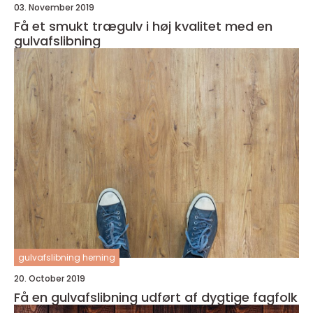
03. November 2019
Få et smukt trægulv i høj kvalitet med en
gulvafslibning
gulvafslibning herning
20. October 2019
Få en gulvafslibning udført af dygtige fagfolk