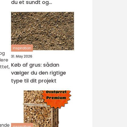
du et sundt og
professionelt
arbejdsmiljø
inspiration
 og
31. May 2026
lere
Køb af grus: sådan
ttet,
vælger du den rigtige
type til dit projekt
ande
inspiration