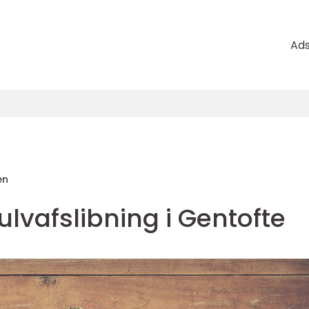
Ad
en
ulvafslibning i Gentofte