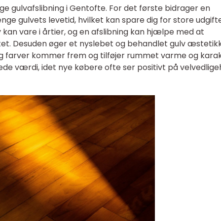
 gulvafslibning i Gentofte. For det første bidrager en
ænge gulvets levetid, hvilket kan spare dig for store udgifte
 kan vare i årtier, og en afslibning kan hjælpe med at
itet. Desuden øger et nyslebet og behandlet gulv æstetikk
 og farver kommer frem og tilføjer rummet varme og karak
de værdi, idet nye købere ofte ser positivt på velvedlige