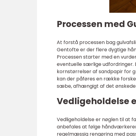
Processen med Gu
At forstå processen bag gulvafsli
Gentofte er der flere dygtige hå
Processen starter med en vurderin
eventuelle særlige udfordringer. 
kornstørrelser af sandpapir for gr
kan der påføres en række forskell
sæbe, afhængigt af det ønskede s
Vedligeholdelse e
Vedligeholdelse er nøglen til at 
anbefales at følge håndværkeren
regelmæssig rengøring med pass