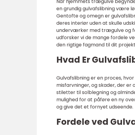
Når hjemmets trægulve begynder a
en grundig gulvafslibning være løs
Gentofte og omegn er gulvafslibn
deres interiør uden at skulle uds
underværker med trægulve og for
udforsker vi de mange fordele v
den rigtige fagmand til dit proje
Hvad Er Gulvafsli
Gulvafslibning er en proces, hvor 
misfarvninger, og skader, der er 
stiletter til solblegning og almind
mulighed for at påføre en ny ove
og give det et fornyet udseende.
Fordele ved Gulva