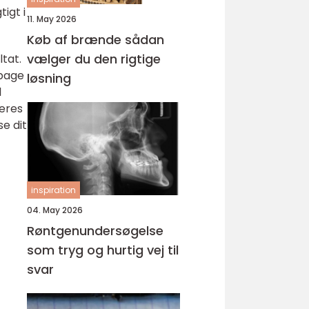
igt i
11. May 2026
Køb af brænde sådan
vælger du den rigtige
tat.
lbage
løsning
l
deres
se dit
inspiration
04. May 2026
Røntgenundersøgelse
som tryg og hurtig vej til
svar