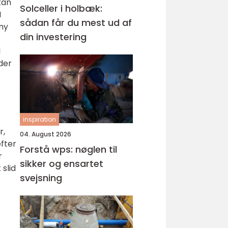
kan
Solceller i holbæk:
I
sådan får du mest ud af
rny
din investering
l
der
inspiration
r,
04. August 2026
efter
Forstå wps: nøglen til
r
sikker og ensartet
slid
svejsning