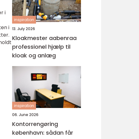
r i
inspiration
en i
13. July 2026
ter.
Kloakmester aabenraa
holdt
professionel hjælp til
kloak og anlæg
inspiration
06. June 2026
Kontorrengøring
københavn: sådan får