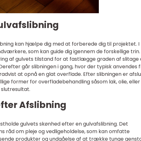
lvafslibning
bning kan hjælpe dig med at forberede dig til projektet. I
ndværkere, som kan guide dig igennem de forskellige trin.
g af gulvets tilstand for at fastlægge graden af slitage
Derefter går slibningen i gang, hvor der typisk anvendes f
advist at opnå en glat overflade. Efter slibningen er afslu
ige former for overfladebehandling såsom lak, olie, eller
lutresultat.
fter Afslibning
fastholde gulvets skønhed efter en gulvafslibning. Det
s råd om pleje og vedligeholdelse, som kan omfatte
ende produkter og undgåelse af at trække tunge genst