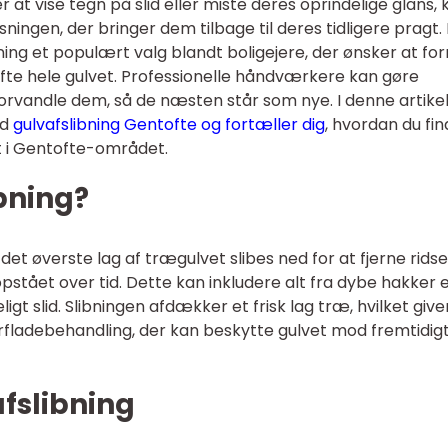
t vise tegn på slid eller miste deres oprindelige glans, 
ningen, der bringer dem tilbage til deres tidligere pragt. 
ing et populært valg blandt boligejere, der ønsker at fo
kifte hele gulvet. Professionelle håndværkere kan gøre
vandle dem, så de næsten står som nye. I denne artike
ed
gulvafslibning Gentofte og fortæller dig
, hvordan du fin
kt i Gentofte-området.
bning?
det øverste lag af trægulvet slibes ned for at fjerne ridse
opstået over tid. Dette kan inkludere alt fra dybe hakker 
eligt slid. Slibningen afdækker et frisk lag træ, hvilket give
rfladebehandling, der kan beskytte gulvet mod fremtidigt 
fslibning