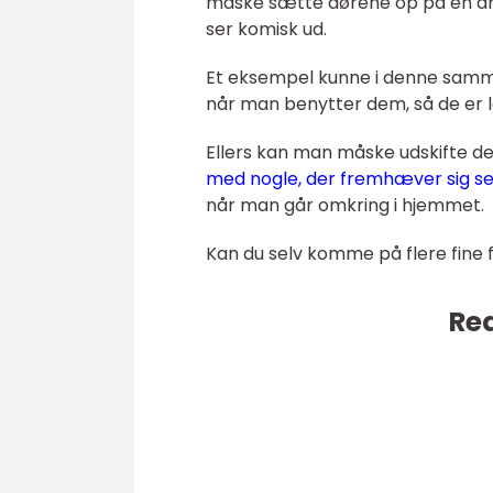
måske sætte dørene op på en a
ser komisk ud.
Et eksempel kunne i denne samm
når man benytter dem, så de er l
Ellers kan man måske udskifte d
med nogle, der fremhæver sig se
når man går omkring i hjemmet.
Kan du selv komme på flere fine 
Rea