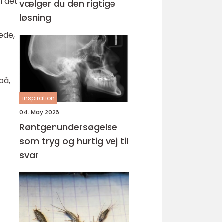
n det
vælger du den rigtige
løsning
ede,
på,
inspiration
04. May 2026
Røntgenundersøgelse
som tryg og hurtig vej til
svar