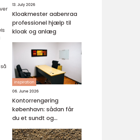
13. July 2026
ver
Kloakmester aabenraa
professionel hjælp til
vis
kloak og anlæg
g
 så
inspiration
06. June 2026
Kontorrengøring
københavn: sådan får
du et sundt og
professionelt
arbejdsmiljø