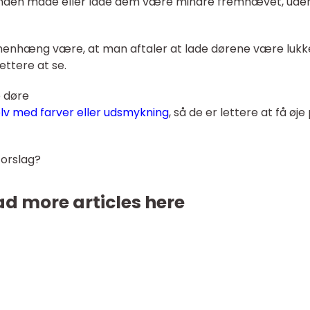
nden måde eller lade dem være mindre fremhævet, ude
enhæng være, at man aftaler at lade dørene være lukk
ettere at se.
e døre
lv med farver eller udsmykning
, så de er lettere at få øje 
forslag?
d more articles here