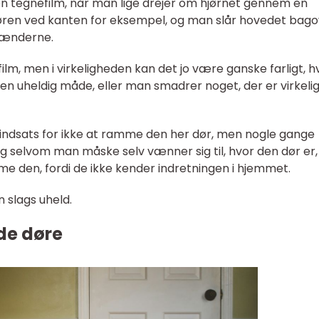
n tegnefilm, når man lige drejer om hjørnet gennem en
ren ved kanten for eksempel, og man slår hovedet bago
 hænderne.
 film, men i virkeligheden kan det jo være ganske farligt, h
n uheldig måde, eller man smadrer noget, der er virkeli
 indsats for ikke at ramme den her dør, men nogle gange
 selvom man måske selv vænner sig til, hvor den dør er,
e den, fordi de ikke kender indretningen i hjemmet.
 slags uheld.
de døre