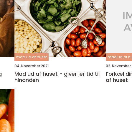
mad ud af huset
mad ud af h
04. November 2021
02. November 
g
Mad ud af huset - giver jer tid til
Forkæl d
hinanden
af huset