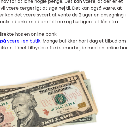
hov for at låne nogle penge. Det kan være, at der er et
vil være ærgerligt at sige nej til. Det kan også være, at
her kan det være svært at vente de 2 uger en ansøgning i
nline bankerne bare lettere og hurtigere at låne fra.
irekte hos en online bank.
så være i en butik.
Mange butikker har i dag et tilbud om
utikken. Lånet tilbydes ofte i samarbejde med en online ba