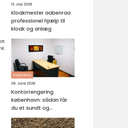
13. July 2026
Kloakmester aabenraa
professionel hjælp til
kloak og anlæg
 at
nk.
inspiration
06. June 2026
Kontorrengøring
københavn: sådan får
du et sundt og
professionelt
arbejdsmiljø