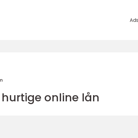
Ad
en
urtige online lån