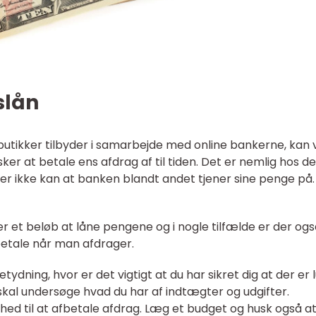
slån
butikker tilbyder i samarbejde med online bankerne, kan
usker at betale ens afdrag af til tiden. Det er nemlig hos d
r ikke kan at banken blandt andet tjener sine penge på.
er et beløb at låne pengene og i nogle tilfælde er der ogs
etale når man afdrager.
ydning, hvor er det vigtigt at du har sikret dig at der er lu
u skal undersøge hvad du har af indtægter og udgifter.
ighed til at afbetale afdrag. Læg et budget og husk også a