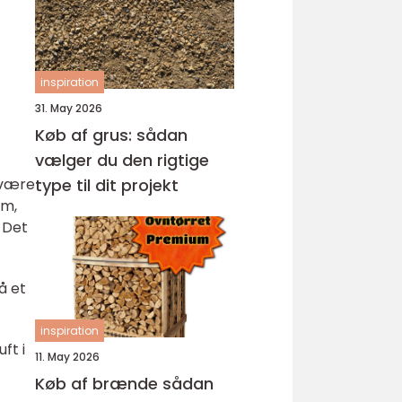
inspiration
31. May 2026
Køb af grus: sådan
vælger du den rigtige
 være
type til dit projekt
em,
 Det
å et
inspiration
ft i
11. May 2026
Køb af brænde sådan
t