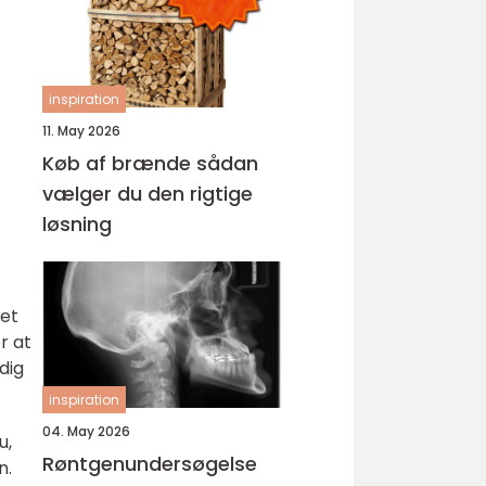
inspiration
11. May 2026
Køb af brænde sådan
vælger du den rigtige
løsning
Det
er at
dig
inspiration
04. May 2026
u,
Røntgenundersøgelse
n.